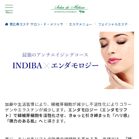
Menu
恵比寿エステ サロン・ド・メリッサ
エステメニュー
フェイシャルエステ
エ
加齢や生活習慣により、線維芽細胞が減少し不活性化によりコラー
ゲンやエラスチンが減少します。
エンダモロジー（エンダモリフ
ト）で線維芽細胞を活性化させ、きゅっと引き締まった『ハリ感』
『弾力のある肌』へ
と導きます。
更に、エンダモリフトの効果の持続性を高める為、当店では、
『抗